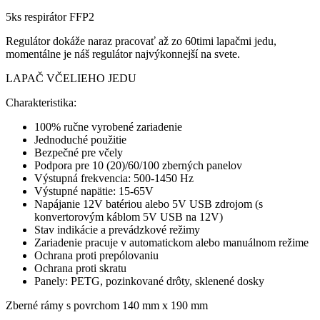
5ks respirátor FFP2
Regulátor dokáže naraz pracovať až zo 60timi lapačmi jedu,
momentálne je náš regulátor najvýkonnejší na svete.
LAPAČ VČELIEHO JEDU
Charakteristika:
100% ručne vyrobené zariadenie
Jednoduché použitie
Bezpečné pre včely
Podpora pre 10 (20)/60/100 zberných panelov
Výstupná frekvencia: 500-1450 Hz
Výstupné napätie: 15-65V
Napájanie 12V batériou alebo 5V USB zdrojom (s
konvertorovým káblom 5V USB na 12V)
Stav indikácie a prevádzkové režimy
Zariadenie pracuje v automatickom alebo manuálnom režime
Ochrana proti prepólovaniu
Ochrana proti skratu
Panely: PETG, pozinkované drôty, sklenené dosky
Zberné rámy s povrchom 140 mm x 190 mm