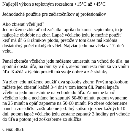
Najlepší výkon s teplotným rozsahom +15°C až +45°C
Jednoduché použitie pre začiatočníkov aj profesionálov
Ako zbierať včelí jed?
Jed môžeme zbierať od začiatku apríla do konca septembra, to je
najlepšie obdobie na zber. Lapač včelieho jedu je možné použiť,
keď má úľ 6-8 rámikov plodu, pretože v tom čase má kolónia
dostatočný počet mladých včiel. Najviac jedu má včela v 17. deň
veku.
Panel zberača včelieho jedu môžeme umiestniť na vchod do úľa, na
spodnú dosku úľa, na rámiky v úli, alebo namiesto rámika vo vnútri
úľa. Každá z týchto pozícií má svoje dobré a zlé stránky.
Na zber jedu môžeme použiť dva spôsoby zberu: Prvým spôsobom
môžete jed zbierať každé 3-4 dni v tom istom úli. Panel lapača
včelieho jedu umiestnime na vchode do úľa. Zapneme lapač
včelieho jedu a necháme ho zapnutý 50-60 minút, potom vypneme
na 25 minút a opäť zapneme na 50-60 minút. Po zbere odoberieme
panel a zo sklíčka zoškrabeme jed. Iný spôsob je zber každých 10
dní, potom lapač včelieho jedu zostane zapnutý 3 hodiny pri vchode
do úľa a potom jed zoškrabeme zo sklíčka.
Cena: 382€