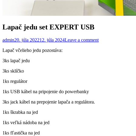
Lapač jedu set EXPERT USB
admin
20. júla 2022
12. júla 2024
Leave a comment
Lapač včelieho jedu pozostáva:
3ks lapač jedu
3ks sklíčko
1ks regulátor
1ks USB kábel na pripojenie do powerbanky
3ks jack kábel na prepojenie lapača a regulátora.
1ks škrabka na jed
1ks veľká nádoba na jed
1ks fľastička na jed