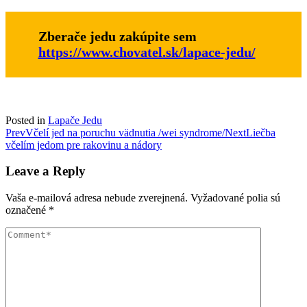
Zberače jedu zakúpite sem
https://www.chovatel.sk/lapace-jedu/
Posted in
Lapače Jedu
Post
Prev
Včelí jed na poruchu vädnutia /wei syndrome/
Next
Liečba
včelím jedom pre rakovinu a nádory
navigation
Leave a Reply
Vaša e-mailová adresa nebude zverejnená.
Vyžadované polia sú
označené
*