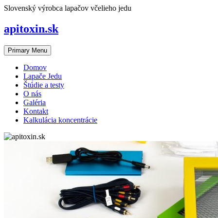
Skip
Slovenský výrobca lapačov včelieho jedu
to
content
apitoxin.sk
Primary Menu
Domov
Lapače Jedu
Štúdie a testy
O nás
Galéria
Kontakt
Kalkulácia koncentrácie