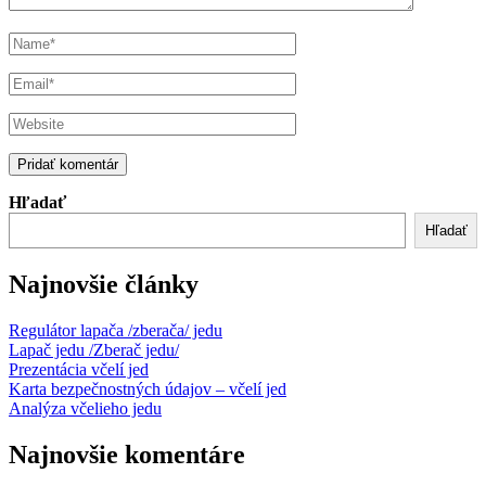
Hľadať
Hľadať
Najnovšie články
Regulátor lapača /zberača/ jedu
Lapač jedu /Zberač jedu/
Prezentácia včelí jed
Karta bezpečnostných údajov – včelí jed
Analýza včelieho jedu
Najnovšie komentáre