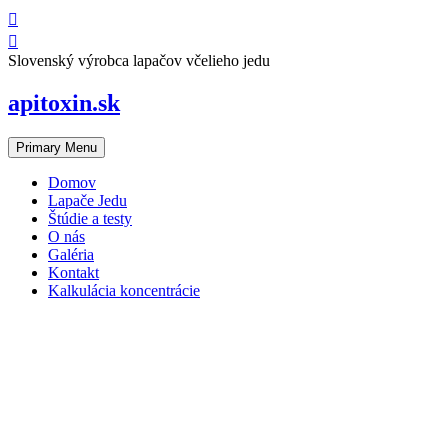
Skip
to
content
Slovenský výrobca lapačov včelieho jedu
apitoxin.sk
Primary Menu
Domov
Lapače Jedu
Štúdie a testy
O nás
Galéria
Kontakt
Kalkulácia koncentrácie