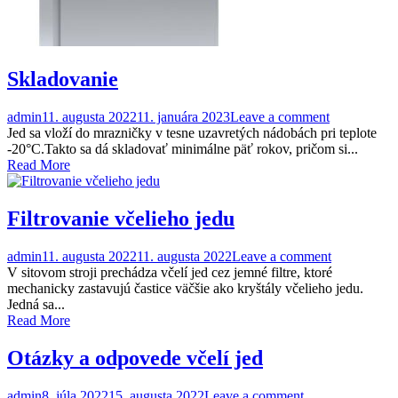
Skladovanie
admin
11. augusta 2022
11. januára 2023
Leave a comment
Jed sa vloží do mrazničky v tesne uzavretých nádobách pri teplote
-20°C.Takto sa dá skladovať minimálne päť rokov, pričom si...
Read More
Filtrovanie včelieho jedu
admin
11. augusta 2022
11. augusta 2022
Leave a comment
V sitovom stroji prechádza včelí jed cez jemné filtre, ktoré
mechanicky zastavujú častice väčšie ako kryštály včelieho jedu.
Jedná sa...
Read More
Otázky a odpovede včelí jed
admin
8. júla 2022
15. augusta 2022
Leave a comment