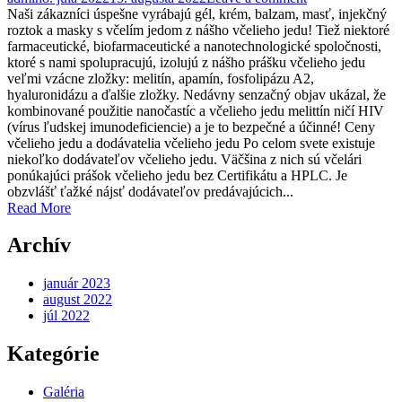
Naši zákazníci úspešne vyrábajú gél, krém, balzam, masť, injekčný
roztok a masky s včelím jedom z nášho včelieho jedu! Tiež niektoré
farmaceutické, biofarmaceutické a nanotechnologické spoločnosti,
ktoré s nami spolupracujú, izolujú z nášho prášku včelieho jedu
veľmi vzácne zložky: melitín, apamín, fosfolipázu A2,
hyaluronidázu a ďalšie zložky. Nedávny senzačný objav ukázal, že
kombinované použitie nanočastíc a včelieho jedu melittín ničí HIV
(vírus ľudskej imunodeficiencie) a je to bezpečné a účinné! Ceny
včelieho jedu a dodávatelia včelieho jedu Po celom svete existuje
niekoľko dodávateľov včelieho jedu. Väčšina z nich sú včelári
ponúkajúci prášok včelieho jedu bez Certifikátu a HPLC. Je
obzvlášť ťažké nájsť dodávateľov predávajúcich...
Read More
Archív
január 2023
august 2022
júl 2022
Kategórie
Galéria