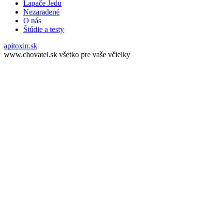
Lapače Jedu
Nezaradené
O nás
Štúdie a testy
apitoxin.sk
www.chovatel.sk všetko pre vaše včielky