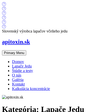
Skip
to
content
Slovenský výrobca lapačov včelieho jedu
apitoxin.sk
Primary Menu
Domov
Lapače Jedu
Štúdie a testy
O nás
Galéria
Kontakt
Kalkulácia koncentrácie
Kategória:
Lapače Jedu