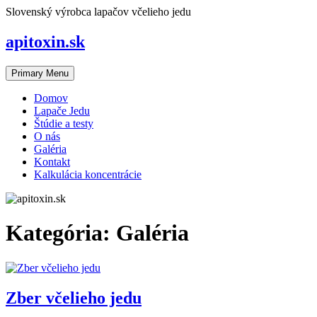
Skip
Slovenský výrobca lapačov včelieho jedu
to
content
apitoxin.sk
Primary Menu
Domov
Lapače Jedu
Štúdie a testy
O nás
Galéria
Kontakt
Kalkulácia koncentrácie
Kategória:
Galéria
Zber včelieho jedu