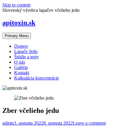
Skip to content
Slovenský výrobca lapačov včelieho jedu
apitoxin.sk
Primary Menu
Domov
Lapače Jedu
Štúdie a testy
O nás
Galéria
Kontakt
Kalkulácia koncentrácie
Zber včelieho jedu
admin
3. augusta 2022
8. augusta 2022
Leave a comment