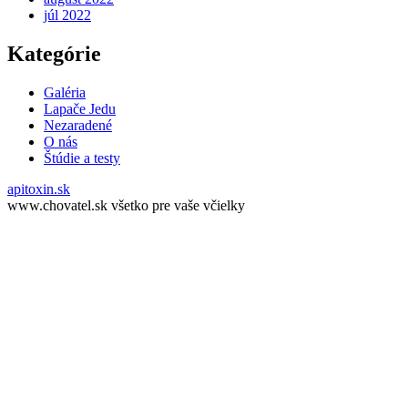
júl 2022
Kategórie
Galéria
Lapače Jedu
Nezaradené
O nás
Štúdie a testy
apitoxin.sk
www.chovatel.sk všetko pre vaše včielky