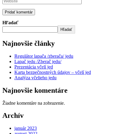
Hľadať
Hľadať
Najnovšie články
Regulátor lapača /zberača/ jedu
Lapač jedu /Zberač jedu/
Prezentácia včelí jed
Karta bezpečnostných údajov – včelí jed
Analýza včelieho jedu
Najnovšie komentáre
Žiadne komentáre na zobrazenie.
Archív
január 2023
august 2022